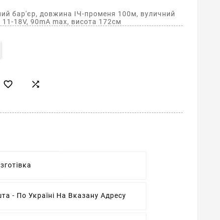
ий бар'єр, довжина ІЧ-променя 100м, вуличний
 DC 11-18V, 90mA max, висота 172см


езготівка
та - По Україні На Вказану Адресу