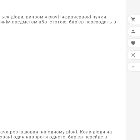
ться діоди, випромінюючі інфрачервоні пучки

ннім предметом або істотою, бар'єр переходить в




ача розташовані на одному рівні. Коли діоди на
овані один навпроти одного, бар'єр перейде в