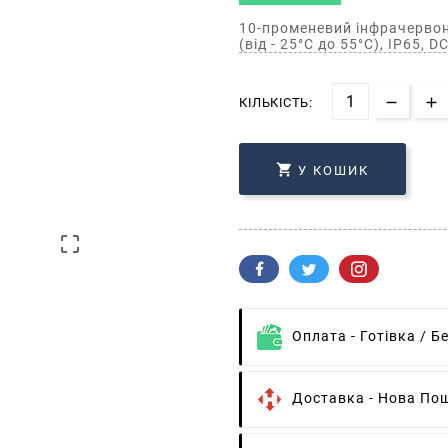
10-променевий інфрачервон
(від - 25°C до 55°C), IP65,
КІЛЬКІСТЬ:

У КОШИК

Оплата -
Готівка / Б
Доставка -
Нова Пош