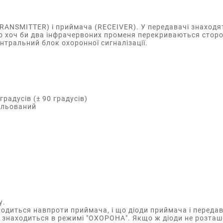
TRANSMITTER) і приймача (RECEIVER). У передавачі знаходя
кщо хоч би два інфрачервоних променя перекриваються сторо
нтральний блок охоронної сигналізації.
радусів (± 90 градусів)
ульований
у.
одиться навпроти приймача, і що діоди приймача і передав
р знаходиться в режимі "ОХОРОНА". Якщо ж діоди не розташ