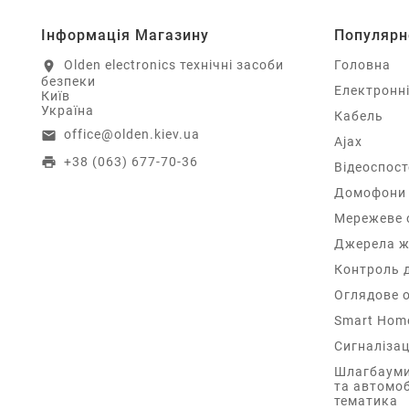
Інформація Магазину
Популярн
Olden electronics технічні засоби
Головна
location_on
безпеки
Електронн
Київ
Україна
Кабель
office@olden.kiev.ua
email
Ajax
+38 (063) 677-70-36
print
Відеоспос
Домофони
Мережеве 
Джерела ж
Контроль 
Оглядове 
Smart Hom
Сигналізац
Шлагбауми
та автомо
тематика