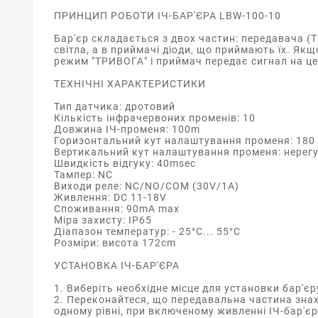
ПРИНЦИП РОБОТИ ІЧ-БАР'ЄРА LBW-100-10
Бар'єр складається з двох частин: передавача (
світла, а в приймачі діоди, що приймають їх. Я
режим "ТРИВОГА" і приймач передає сигнал на це
ТЕХНІЧНІ ХАРАКТЕРИСТИКИ
Тип датчика: дротовий
Кількість інфрачервоних променів: 10
Довжина ІЧ-променя: 100m
Горизонтальний кут налаштування променя: 180 г
Вертикальний кут налаштування променя: нерег
Швидкість відгуку: 40msec
Тампер: NC
Виходи реле: NC/NO/COM (30V/1A)
Живлення: DC 11-18V
Споживання: 90mA max
Міра захисту: IP65
Діапазон температур: - 25°C... 55°C
Розміри: висота 172cm
УСТАНОВКА ІЧ-БАР'ЄРА
1. Виберіть необхідне місце для установки бар'єр
2. Переконайтеся, що передавальна частина знах
одному рівні, при включеному живленні ІЧ-бар'є