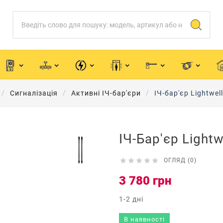
Сигналізація
Активні ІЧ-бар'єри
ІЧ-бар'єр Lightwel
ІЧ-Бар'єр Light





ОГЛЯД (0)
3 780 грн
1-2 дні
В наявності