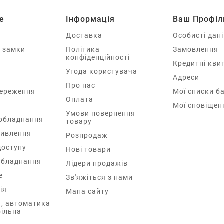
е
Інформація
Ваш Профіл
Доставка
Особисті дані
і замки
Політика
Замовлення
конфіденційності
Кредитні квит
Угода користувача
Адреси
Про нас
тереження
Мої списки б
Оплата
Мої сповіщен
Умови повернення
обладнання
товару
ивлення
Розпродаж
доступу
Нові товари
обладнання
Лідери продажів
e
Зв'яжіться з нами
ія
Мапа сайту
, автоматика
більна