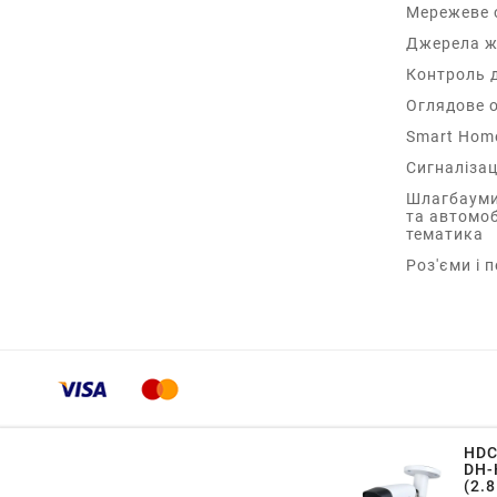
Мережеве 
Джерела ж
Контроль 
Оглядове 
Smart Hom
Сигналізац
Шлагбауми
та автомо
тематика
Роз'єми і 
HDC
DH-
(2.