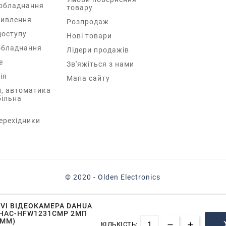
обладнання
товару
ивлення
Розпродаж
доступу
Нові товари
обладнання
Лідери продажів
e
Зв'яжіться з нами
ія
Мапа сайту
, автоматика
більна
перехідники
© 2020 - Olden Electronics
VI ВІДЕОКАМЕРА DAHUA
HAC-HFW1231CMP 2МП
8ММ)
КІЛЬКІСТЬ: