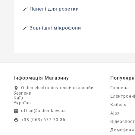
🔗
Панелі для розетки
🔗
Зовнішні мікрофони
Інформація Магазину
Популярн
Olden electronics технічні засоби
Головна
location_on
безпеки
Електронн
Київ
Україна
Кабель
office@olden.kiev.ua
email
Ajax
+38 (063) 677-70-36
print
Відеоспос
Домофони