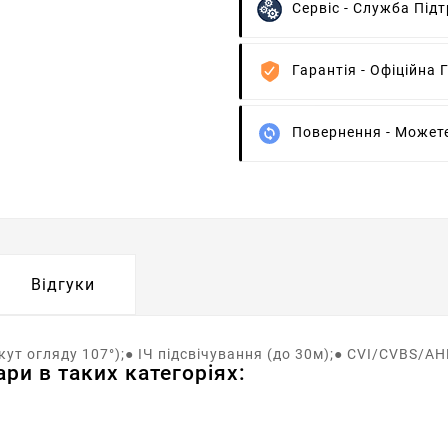
Сервіс -
Служба Підт
Гарантія -
Офіційна Г
Повернення -
Можете
Відгуки
ут огляду 107°);● ІЧ підсвічування (до 30м);● CVI/CVBS/AHD
ри в таких категоріях: