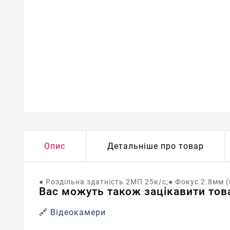
Опис
Детальніше про товар
● Роздільна здатність 2МП 25к/с;● Фокус 2.8мм (к
Вас можуть також зацікавити това
🔗
Відеокамери