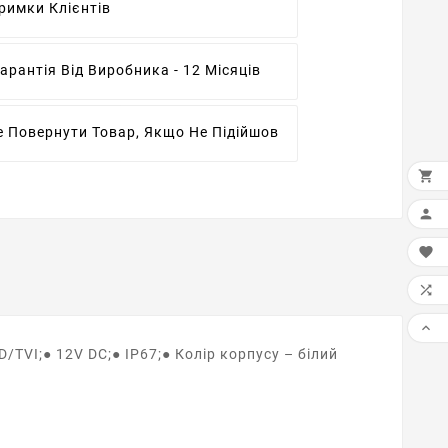
римки Клієнтів
арантія Від Виробника - 12 Місяців
 Повернути Товар, Якщо Не Підійшов





/TVI;● 12V DC;● IP67;● Колір корпусу – білий