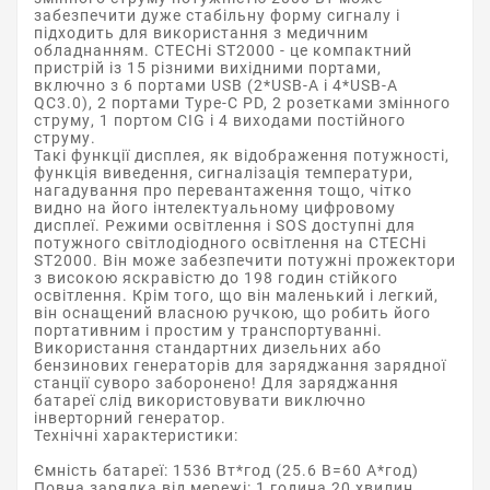
забезпечити дуже стабільну форму сигналу і
підходить для використання з медичним
обладнанням. CTECHi ST2000 - це компактний
пристрій із 15 різними вихідними портами,
включно з 6 портами USB (2*USB-A і 4*USB-A
QC3.0), 2 портами Type-C PD, 2 розетками змінного
струму, 1 портом CIG і 4 виходами постійного
струму.
Такі функції дисплея, як відображення потужності,
функція виведення, сигналізація температури,
нагадування про перевантаження тощо, чітко
видно на його інтелектуальному цифровому
дисплеї. Режими освітлення і SOS доступні для
потужного світлодіодного освітлення на CTECHi
ST2000. Він може забезпечити потужні прожектори
з високою яскравістю до 198 годин стійкого
освітлення. Крім того, що він маленький і легкий,
він оснащений власною ручкою, що робить його
портативним і простим у транспортуванні.
Використання стандартних дизельних або
бензинових генераторів для заряджання зарядної
станції суворо заборонено! Для заряджання
батареї слід використовувати виключно
інверторний генератор.
Технічні характеристики:
Ємність батареї: 1536 Вт*год (25.6 В=60 А*год)
Повна зарядка від мережі: 1 година 20 хвилин