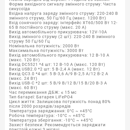
Форма вихідного сигналу змінного струму: Чиста
синусоїда
Вхідна напруга заряду змінного струму: 220-240 В
змінного струму, 50 Гц/60 Гц (макс. 1200 Вт)
Вхід сонячного заряду: інтерфейс XT60/500 Вт 12-
65 В постійного струму (макс. 20 A)
Вихід автомобільного прикурювача: 12V-10A
Вихід змінного струму (2 шт): 220-240 В змінного
струму 50 Гц/60 Гц
Номінальна потужність: 2000 Вт
Максимальна потужність: 3000 Вт
Вихід автомобільного прикурювача: 12 В-10 А
(макс. 120 Вт)
Вихід DC5521 *4 шт: 12 В-10 А (макс. 120 Вт)
Вихід USB2.0 *2 шт: 5 В-2,4 А (макс. 12 Вт)
Вихід QC3.0 *4 шт: 5 В-3,6 А/9 В-2,5 А/12 В-2 А
(макс. 24 Вт)
Вихід USB-C *2 шт: 5 В/9 В/12 В/15 В/20 В-3 A
(макс. 60 Вт)
Час перемикання ДБЖ: ≤ 15 мс
Тип батареї: Батарея LiFePO4
Цикл життя: Залишкова потужність понад 80%
після 2000 розрядів/зарядів
Температура заряджання: 0°C ~ +45°C
Робоча температура: -10°C ~ +45°C
Температура зберігання: -10°C ~ +45°C
Захист безпеки: Рекомендується заряджати
пристрій кожні 3 місяці