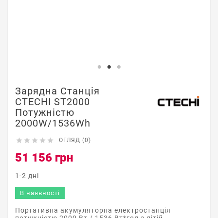
Зарядна Станція
CTECHI ST2000
Потужністю
2000W/1536Wh





ОГЛЯД (0)
51 156 грн
1-2 дні
В наявності
Портативна акумуляторна електростанція