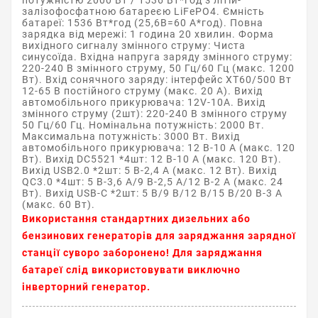
потужністю 2000 Вт / 1536 Вт*год з літій-
залізофосфатною батареєю LiFePO4. Ємність
батареї: 1536 Вт*год (25,6В=60 А*год). Повна
зарядка від мережі: 1 година 20 хвилин. Форма
вихідного сигналу змінного струму: Чиста
синусоїда. Вхідна напруга заряду змінного струму:
220-240 В змінного струму, 50 Гц/60 Гц (макс. 1200
Вт). Вхід сонячного заряду: інтерфейс XT60/500 Вт
12-65 В постійного струму (макс. 20 A). Вихід
автомобільного прикурювача: 12V-10A. Вихід
змінного струму (2шт): 220-240 В змінного струму
50 Гц/60 Гц. Номінальна потужність: 2000 Вт.
Максимальна потужність: 3000 Вт. Вихід
автомобільного прикурювача: 12 В-10 А (макс. 120
Вт). Вихід DC5521 *4шт: 12 В-10 А (макс. 120 Вт).
Вихід USB2.0 *2шт: 5 В-2,4 А (макс. 12 Вт). Вихід
QC3.0 *4шт: 5 В-3,6 А/9 В-2,5 А/12 В-2 А (макс. 24
Вт). Вихід USB-C *2шт: 5 В/9 В/12 В/15 В/20 В-3 A
(макс. 60 Вт).
Використання стандартних дизельних або
бензинових генераторів для заряджання зарядної
станції суворо заборонено! Для заряджання
батареї слід використовувати виключно
інверторний генератор.