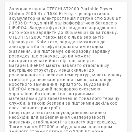
Зарядна станція CTECHi ST2000 Portable Power
Station 2000 Вт / 1536 Вт*год - це портативна
акумуляторна електростанція потужністю 2000 Вт
/ 1536 Вт*год з літій-залізофосфатною батареєю
LiFePO4. Завдяки функції швидкого заряджання
його можна зарядити до 80% менш ніж за годину.
CTECHi ST2000 також має кілька варіантів
підзарядки. Крім того, зарядка можлива де
завгодно з багатофункціональним входом
живлення. Він підтримує одноразову зарядку і
розрядку, що означає, що ви можете
використовувати його під час зарядки.
Батареї LiFePO4 мають набагато стабільнішу
внутрішню структуру, менш схильні до
розкладання за високих температур, мають кращу
стійкість до перезарядження і менш схильні до
короткого замикання. Крім того, вбудований
LiFePO4 оснащений передовою системою
управління батареєю і вогнетривкими
матеріалами для забезпечення тривалого терміну
служби, а також безпеки за підтримки декількох
електричних пристроїв.
Інвертори з чистою синусоїдальною хвилею
необхідні для забезпечення безперервності
живлення, стабільності та захисту від перешкод.
Таким чином ST2000 з вбудованим інвертором
змінного струму потужністю 2000 Вт може