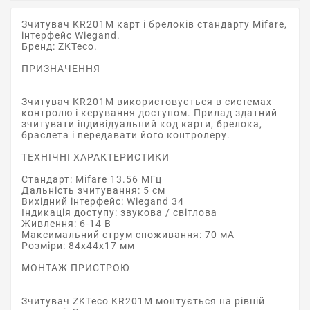
Зчитувач KR201M карт і брелоків стандарту Mifare,
інтерфейс Wiegand.
Бренд: ZKTeco.
ПРИЗНАЧЕННЯ
Зчитувач KR201M використовується в системах
контролю і керування доступом. Прилад здатний
зчитувати індивідуальний код карти, брелока,
браслета і передавати його контролеру.
ТЕХНІЧНІ ХАРАКТЕРИСТИКИ
Стандарт: Mifare 13.56 МГц
Дальність зчитування: 5 см
Вихідний інтерфейс: Wiegand 34
Індикація доступу: звукова / світлова
Живлення: 6-14 В
Максимальний струм споживання: 70 мА
Розміри: 84х44х17 мм
МОНТАЖ ПРИСТРОЮ
Зчитувач ZKTeco KR201M монтується на рівній