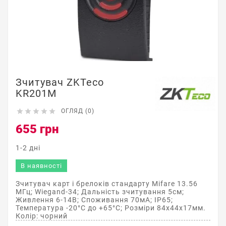
Зчитувач ZKTeco
KR201M





ОГЛЯД (0)
655 грн
1-2 дні
В наявності
Зчитувач карт і брелоків стандарту Mifare 13.56
МГц; Wiegand-34; Дальність зчитування 5см;
Живлення 6-14В; Споживання 70мА; IP65;
Температура -20°C до +65°C; Розміри 84х44х17мм.
Колір: чорний