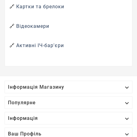
🔗
Картки та брелоки
🔗
Відеокамери
🔗
Активні ІЧ-бар'єри

Інформація Магазину

Популярне

Інформація

Ваш Профіль