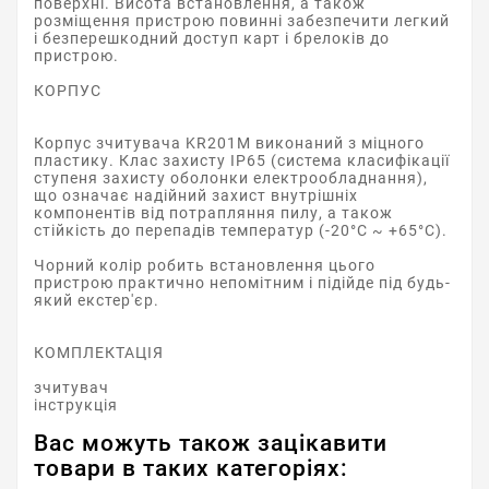
поверхні. Висота встановлення, а також
розміщення пристрою повинні забезпечити легкий
і безперешкодний доступ карт і брелоків до
пристрою.
КОРПУС
Корпус зчитувача KR201M виконаний з міцного
пластику. Клас захисту IP65 (система класифікації
ступеня захисту оболонки електрообладнання),
що означає надійний захист внутрішніх
компонентів від потрапляння пилу, а також
стійкість до перепадів температур (-20°C ~ +65°C).
Чорний колір робить встановлення цього
пристрою практично непомітним і підійде під будь-
який екстер'єр.
КОМПЛЕКТАЦІЯ
зчитувач
інструкція
Вас можуть також зацікавити
товари в таких категоріях: